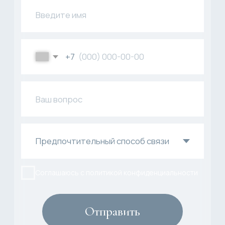
О бренде
Интерьерные наборы
Оплата и доставка
Ароматные наборы
Каталог
Сервировочные наборы
Контакты
Surprise me
Корпоративные подарки
Другое
Политика конфиденциальности
Договор публичной оферты
ИП Аверина Виктория Валерьевна
772093592548
Разработка сайта