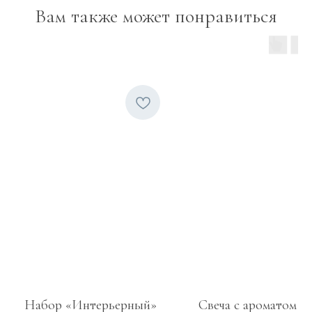
Вам также может понравиться
Расскажите, что для вас
важно, — мы учтём ваши
пожелания и поможем
создать идеальный подарок
Набор «Интерьерный»
Свеча с ароматом "