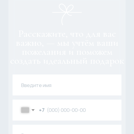
+7 (995) 559-72-80
pro.gifts@mail.ru
Покупателям
Каталог
Главная
SPA-наборы
О бренде
Интерьерные наборы
Оплата и доставка
Ароматные наборы
Каталог
Сервировочные наборы
Контакты
Surprise me
Корпоративные подарки
Другое
Политика конфиденциальности
Договор публичной оферты
ИП Аверина Виктория Валерьевна
772093592548
Разработка сайта